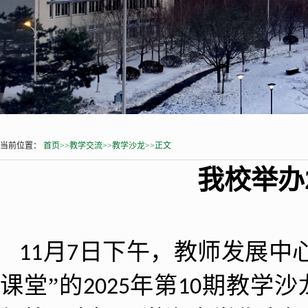
当前位置：
首页
>>
教学交流
>>
教学沙龙
>>
正文
我校举办
月
日下午，教师发展中
11
7
课堂”的
年第
期教学沙
2025
10