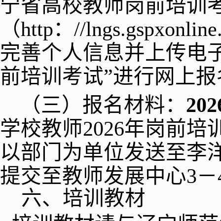
宁省高校教师岗前培训
（
http
：
//
lngs.gspxonlin
完善个人信息并上传电
前培训考试
”
进行网上报
（三）
报名材料
：
202
学校教师
2026
年岗前培
以部门为单位发送至李
提交至教师发展中心
3
－
六、培训教材